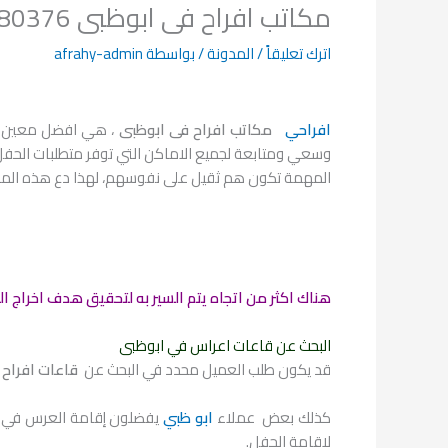
مكاتب افراح فى ابوظبى 0504680376
اترك تعليقاً
/
المدونة
/ بواسطة
afrahy-admin
افراحي
مكاتب افراح فى ابوظبى
، هي افضل معين لك
وسعي ومتابعة لجميع الاماكن التي توفر متطلبات الحفل
المهمة تكون هم ثقيل على نفوسهم، لهذا دع هذه الم
هناك اكثر من اتجاه يتم السير به لتحقيق هدف اخراج ا
البحث عن قاعات اعراس في ابوظبى
قد يكون طلب العميل محدد في البحث عن
قاعات افراح 
كذلك بعض عملاء
ابو ظبي
يفضلون إقامة العرس في قا
لاقامة الحفل.