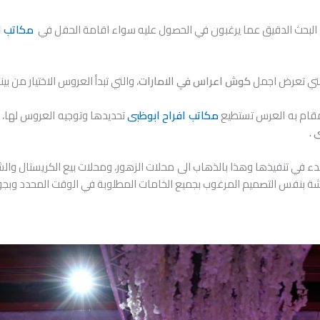
يم البحث الدقيق عما يرغبون في الحصول عليه سواء اقامة الحفل في
مكاتب اف
التي تعرض اجمل
كوش اعراس في الامارات
، والتي تبدأ العروس الاختيار من 
مقام به العرس تستطيع
مكاتب افراح ابوظبى
تحديدها وتوجيه العروس لها،
 .
 البدء في تنفيذها وهذا بالذهاب الى محلات الزهور، ومحلات بيع الكريستال 
شة بنفس التصميم المرغوب بجميع الخامات المطلوبة في الوقت المحدد وبجود