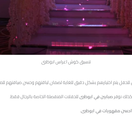
تنسيق كوش اعراس ابوظبى
لحفل يتم اختيارهم بشكل دقيق للغاية لضمان لباقتهم وحسن ضيافتهم للم
كذلك نوفر
صبابين في ابوظبى
للحفلات المنفصلة الخاصة بالرجال فقط.
حسن مقهويات في ابوظبى.