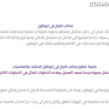
مكاتب افراح فى ابوظبى
 لتصل الى حفل مكتمل ومنظم بصورة دقيقة و مميزة ومحترفة، فالجميع ي
 سواء عناصر لفرشها في الحفل او مضيفين للحفل، ومع تنوع وكثرة تلك ال
همة لمن هم خبراء في
اقامة وتنظيم حفلات في ابوظبى.
كيفية تنظيم مكاتب افراح فى ابوظبى الحفلات والمناسبات
لحفل بصورة جيدة تسعد العميل، وهذه الخطوات تتمثل في الخطوات التالية:
رخيصة في ابوظبى
، وهذا لان الميزانية المخصصة للحفل لا تتحمل إنفاق مبلغ 
عة مفتوحة في الهواء الطلق، والتى تحتاج الى بحث عن اماكن مناسبة مث