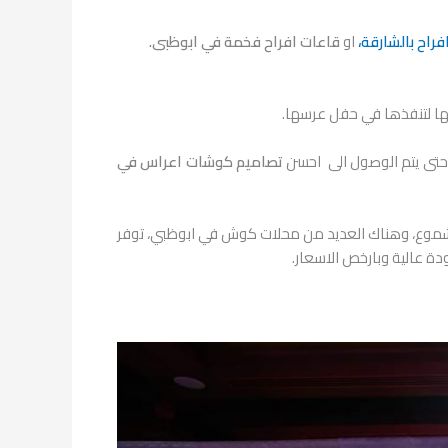
راح بالشارقة،
او
قاعات افراح فخمة في ابوظبى.
بينها لتنفذها في حفل عرسها.
 حتى يتم الوصول الى احسن
تصاميم كوشات اعراس في
والشموع، وهناك العديد من محلات كوش في ابوظبي، توفر
ة عالية وبارخص الاسعار.